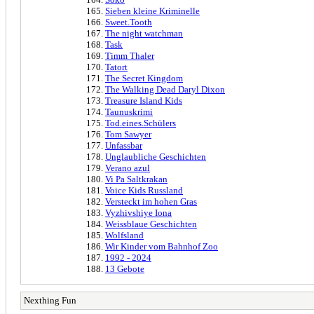
Sieben kleine Kriminelle
Sweet.Tooth
The night watchman
Task
Timm Thaler
Tatort
The Secret Kingdom
The Walking Dead Daryl Dixon
Treasure Island Kids
Taunuskrimi
Tod.eines.Schülers
Tom Sawyer
Unfassbar
Unglaubliche Geschichten
Verano azul
Vi Pa Saltkrakan
Voice Kids Russland
Versteckt im hohen Gras
Vyzhivshiye Iona
Weissblaue Geschichten
Wolfsland
Wir Kinder vom Bahnhof Zoo
1992 - 2024
13 Gebote
Nexthing Fun