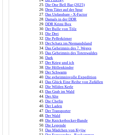
Die One Bell Bar (2025)
Dem Täter auf der Spur
Das Unfassbare - X-Factor
Damals in der DDR
DDR Krimi Box
Der Bulle von Tölz
Die Drei
Die Pefferkörner
Der.Schatz.im.Niemandsland
Das Geheimnis des 7. Weges
Das Geheimnis des Totenwaldes
Dark
Der Krieg und ich
Die Höllenkinder
Der Schwarm
Die.geheimnisvolle.Expedition
Das Glück Eine Reihe von Zufällen
Die Wilden Kerle
Das Grab im Wald
Der Alte
Die Chefin
Der Laden
Der Transporter
Der Wald
Die Knickerbocker-Bande
Die Legende
Das Mädchen von Kyjiw
Det Forsvundne - Ravkammer