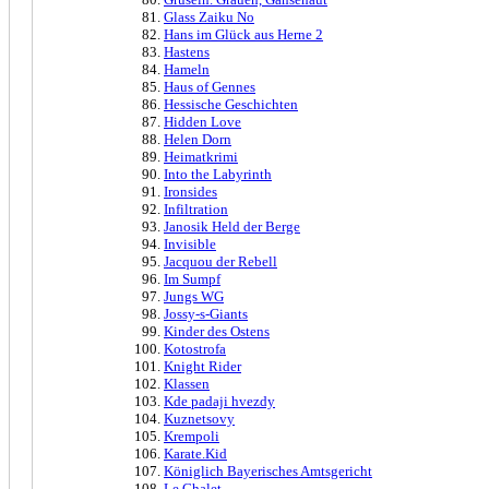
Glass Zaiku No
Hans im Glück aus Herne 2
Hastens
Hameln
Haus of Gennes
Hessische Geschichten
Hidden Love
Helen Dorn
Heimatkrimi
Into the Labyrinth
Ironsides
Infiltration
Janosik Held der Berge
Invisible
Jacquou der Rebell
Im Sumpf
Jungs WG
Jossy-s-Giants
Kinder des Ostens
Kotostrofa
Knight Rider
Klassen
Kde padaji hvezdy
Kuznetsovy
Krempoli
Karate.Kid
Königlich Bayerisches Amtsgericht
Le Chalet