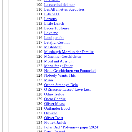
La catedral del mar
Les Allumettes Suedoises
L-INSTIT
Lazarus
Little Lunch
Lycee Toulouse
Love me
Landgericht
Letajici Cestmir
Mastodont
Murdaugh Mord in der Familie
Münchner Geschichten
Mord mit Aussicht
Marie fängt Feuer
Neue Geschichten vm Pumuckel
Nobody Wants This
Mino
Ochen Strannye Dela
O Ztracene Lasce / Love Lost
Odno Tseloe
Oscar Charlie
Oliver Maass
Outlander Bood
Ostwind
Oliver.Twist
Piotrek Jasiek
Polar Dad / Polyarnyy papa (2024)
Patrik Pacard