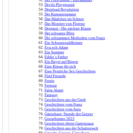
Devils Playground
Dropload Revulution
Der Kastanienmann
Das Mädchen im Schnee
Das Monster von Florenz
Degrassi - Die nächste Klasse
Der schwarze Blitz
Die seltsammen Methoden vom Franz
Ein Schwarzwaldkrimie
Eva.och.Adam
Ein Sommer
Eddie´s Father
Ein Bayer auf Rügen
Eine Klasse für sich
Eine Peinliche Sex Geschichten
Fünf Freunde
Fenris
Furioza
False Alarm
Faraway
Geschichten aus der Gruft
Geschichten vom Franz
Geschichten vom Auto
Gänsehaut- Stunde der Geister
Goosebumps 2023
Geschichten übern Gartenzaun
Geschichten aus der Schattenwelt
Gruseln. Grauen, Gänsehaut