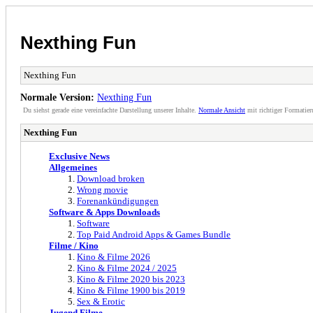
Nexthing Fun
Nexthing Fun
Normale Version:
Nexthing Fun
Du siehst gerade eine vereinfachte Darstellung unserer Inhalte.
Normale Ansicht
mit richtiger Formatier
Nexthing Fun
Exclusive News
Allgemeines
Download broken
Wrong movie
Forenankündigungen
Software & Apps Downloads
Software
Top Paid Android Apps & Games Bundle
Filme / Kino
Kino & Filme 2026
Kino & Filme 2024 / 2025
Kino & Filme 2020 bis 2023
Kino & Filme 1900 bis 2019
Sex & Erotic
Jugend Filme