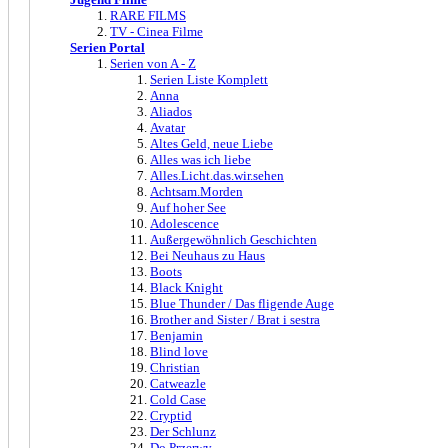
RARE FILMS
TV - Cinea Filme
Serien Portal
Serien von A - Z
Serien Liste Komplett
Anna
Aliados
Avatar
Altes Geld, neue Liebe
Alles was ich liebe
Alles.Licht.das.wir.sehen
Achtsam.Morden
Auf hoher See
Adolescence
Außergewöhnlich Geschichten
Bei Neuhaus zu Haus
Boots
Black Knight
Blue Thunder / Das fligende Auge
Brother and Sister / Brat i sestra
Benjamin
Blind love
Christian
Catweazle
Cold Case
Cryptid
Der Schlunz
Do Przerwy