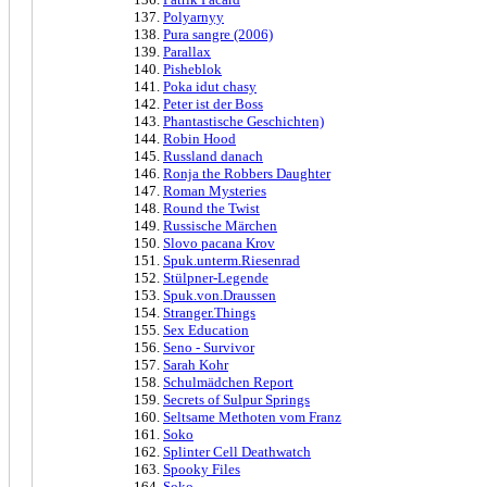
Polyarnyy
Pura sangre (2006)
Parallax
Pisheblok
Poka idut chasy
Peter ist der Boss
Phantastische Geschichten)
Robin Hood
Russland danach
Ronja the Robbers Daughter
Roman Mysteries
Round the Twist
Russische Märchen
Slovo pacana Krov
Spuk.unterm.Riesenrad
Stülpner-Legende
Spuk.von.Draussen
Stranger.Things
Sex Education
Seno - Survivor
Sarah Kohr
Schulmädchen Report
Secrets of Sulpur Springs
Seltsame Methoten vom Franz
Soko
Splinter Cell Deathwatch
Spooky Files
Soko