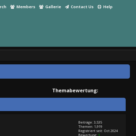
rch
Members
Gallerie
Contact Us
Help
Themabewertung:
Beiträge: 3,535
Themen: 1,919
Registriert seit: Oct 2024
Bewertung:
1