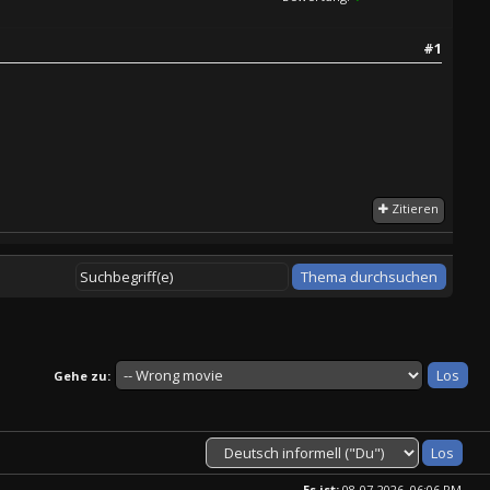
#1
Zitieren
Gehe zu:
Es ist:
08-07-2026, 06:06 PM