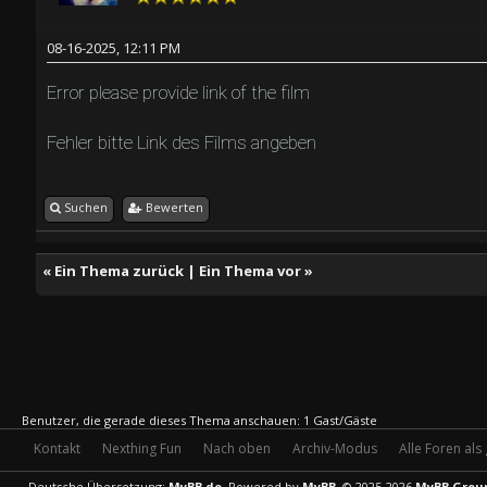
08-16-2025, 12:11 PM
Error please provide link of the film
Fehler bitte Link des Films angeben
Suchen
Bewerten
«
Ein Thema zurück
|
Ein Thema vor
»
Benutzer, die gerade dieses Thema anschauen: 1 Gast/Gäste
Kontakt
Nexthing Fun
Nach oben
Archiv-Modus
Alle Foren als
Deutsche Übersetzung:
MyBB.de
, Powered by
MyBB
, © 2025-2026
MyBB Grou