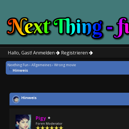
Hallo, Gast!
Anmelden
Registrieren
Nexthing Fun
›
Allgemeines
›
Wrong movie
Hinweis
0 Bewertung(en) - 0 im Durch
1
2
3
4
5
Hinweis
Pigy
Foren Moderator