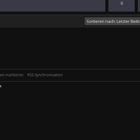
) - 0 von 5 durchschnittlich
1
2
3
4
5
0
esen markieren
RSS-Synchronisation
p