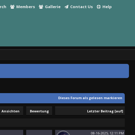
rch
Members
Gallerie
Contact Us
Help
Dieses Forum als gelesen markieren
Ansichten
Bewertung
Letzter Beitrag
[
auf
]
08-16-2025, 12:11 PM